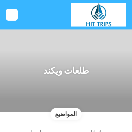
طلعات ويكند
المواضيع
إسبانيا
أوروبا