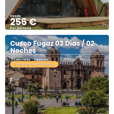
Desde
256 €
Por persona
Ver
Cusco Fugaz 03 Días / 02
Noches
1 DESTINOS
2 NOCHES
Paquete de vacaciones