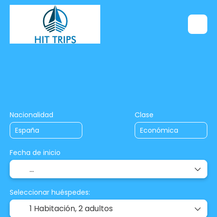
+
Tu Viaje a Medida
Circuitos
Transporte+Hotel
Nacionalidad
Clase
Fecha de inicio
Seleccionar huéspedes:
1 Habitación,
2 adultos