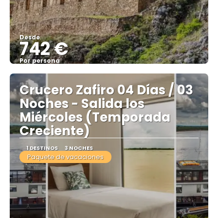
Desde
742 €
Por persona
Ver
Crucero Zafiro 04 Días / 03
Noches - Salida los
Miércoles (Temporada
Creciente)
1 DESTINOS
3 NOCHES
Paquete de vacaciones