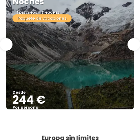
Noches
1 DESTINOS
3 NOCHES
Paquete de vacaciones
Desde
244 €
Por persona
Ver
Europa sin límites