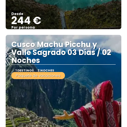
Desde
244 €
Por persona
Ver
Cusco Machu Picchu y
Valle Sagrado 03 Días / 02
Noches
1 DESTINOS
2 NOCHES
Paquete de vacaciones