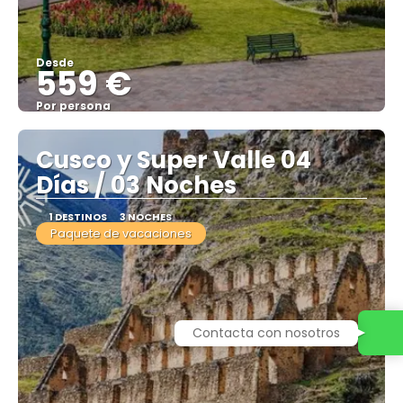
Desde
559 €
Por persona
Ver
Cusco y Super Valle 04
Días / 03 Noches
1 DESTINOS
3 NOCHES
Paquete de vacaciones
Contacta con nosotros