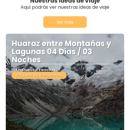
Nuestras ideas de viaje
Aquí podrás ver nuestras ideas de viaje
Ver más
Huaraz entre Montañas y
Lagunas 04 Días / 03
Noches
1 DESTINOS
3 NOCHES
Paquete de vacaciones