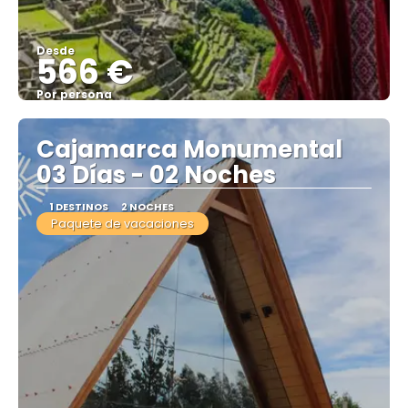
Desde
566 €
Por persona
Ver
Cajamarca Monumental
03 Días - 02 Noches
1 DESTINOS
2 NOCHES
Paquete de vacaciones