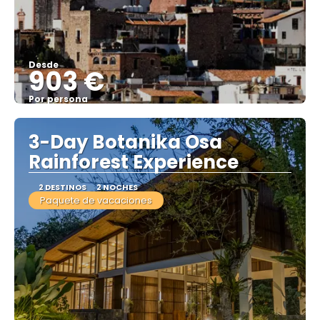
Desde
903 €
Por persona
Ver
3-Day Botanika Osa
Rainforest Experience
2 DESTINOS
2 NOCHES
Paquete de vacaciones