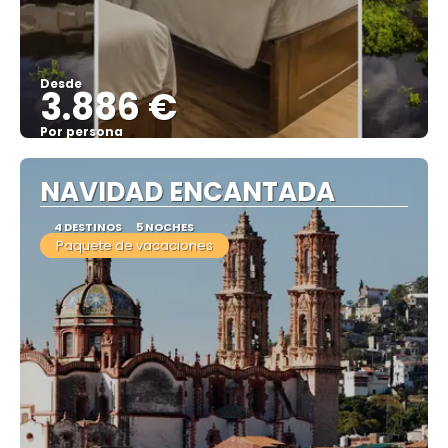
Desde
3.886 €
Por persona
Ver
NAVIDAD ENCANTADA
4 DESTINOS
5 NOCHES
Paquete de vacaciones